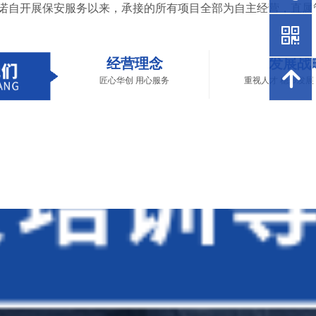
诺自开展保安服务以来，承接的所有项目全部为自主经营，直属
낃
经营理念
发展战
녕
匠心华创 用心服务
重视人才 稳步发展